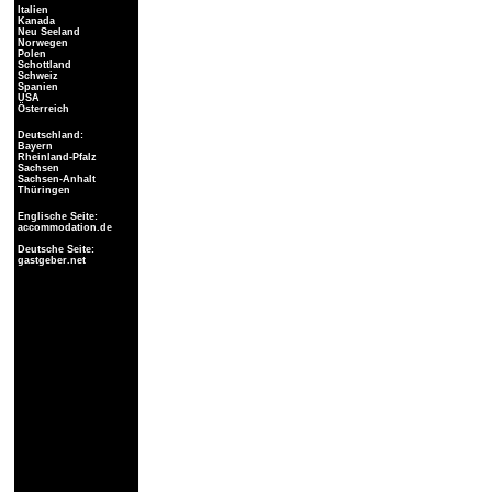
Italien
Kanada
Neu Seeland
Norwegen
Polen
Schottland
Schweiz
Spanien
USA
Österreich
Deutschland:
Bayern
Rheinland-Pfalz
Sachsen
Sachsen-Anhalt
Thüringen
Englische Seite:
accommodation.de
Deutsche Seite:
gastgeber.net