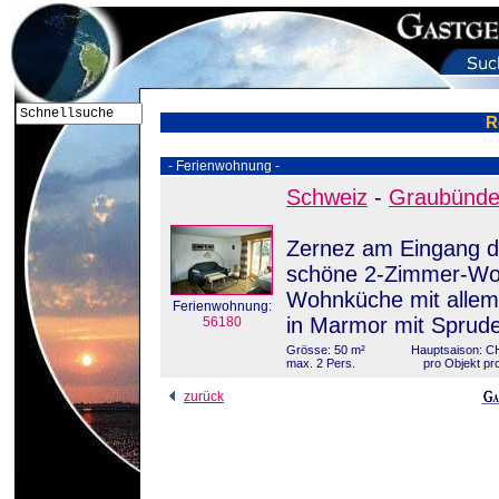
R
- Ferienwohnung -
Schweiz
-
Graubünd
Zernez am Eingang de
schöne 2-Zimmer-Woh
Wohnküche mit allem
Ferienwohnung:
in Marmor mit Sprudel
56180
Grösse: 50 m²
Hauptsaison: C
max. 2 Pers.
pro Objekt pr
zurück