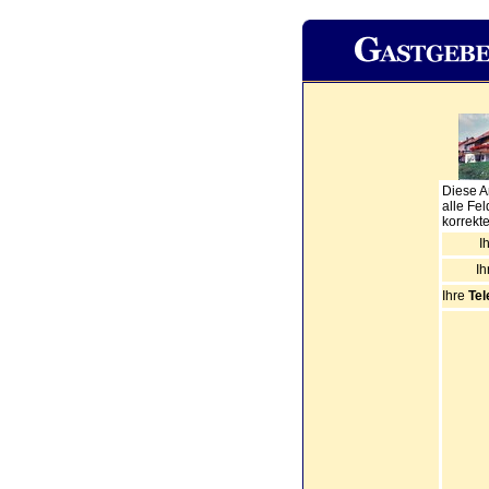
Diese An
alle Fel
korrekt
I
Ih
Ihre
Tel