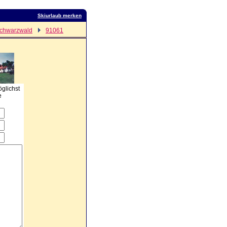
Skiurlaub merken
chwarzwald
91061
öglichst
e