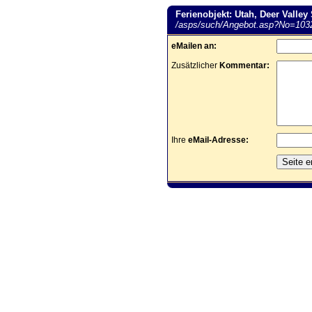
Ferienobjekt: Utah, Deer Valley
/asps/such/Angebot.asp?No=103
eMailen an:
Zusätzlicher
Kommentar:
Ihre
eMail-Adresse: