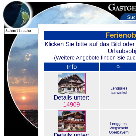
Ferienob
Klicken Sie bitte auf das Bild od
Urlaubsobj
(Weitere Angebote finden Sie auch
Info
Ort
Lenggries
Isarwinkel
Details unter:
14909
Lenggries-
Wegscheid
Oberbayern
Details unter: