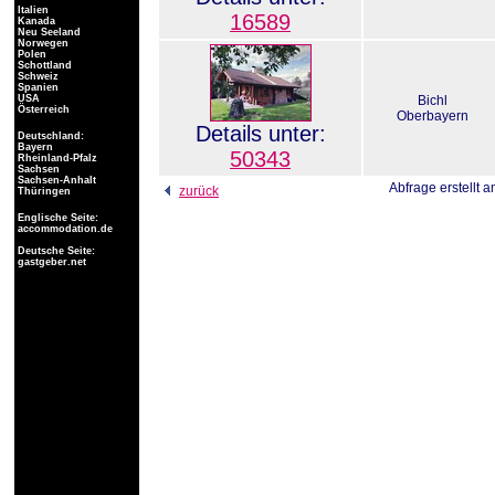
Italien
16589
Kanada
Neu Seeland
Norwegen
Polen
Schottland
Schweiz
Spanien
USA
Bichl
Österreich
Oberbayern
Details unter:
Deutschland:
Bayern
50343
Rheinland-Pfalz
Sachsen
Sachsen-Anhalt
Abfrage erstellt 
zurück
Thüringen
Englische Seite:
accommodation.de
Deutsche Seite:
gastgeber.net