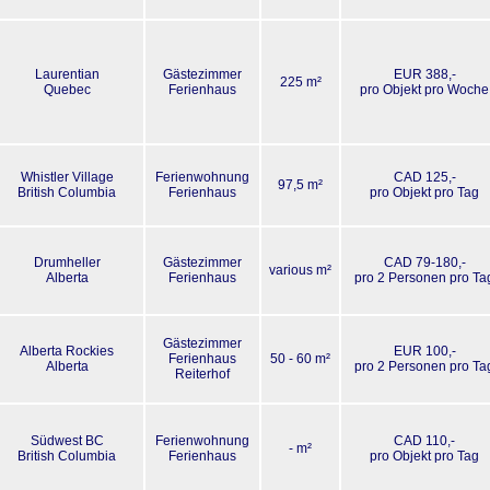
Laurentian
Gästezimmer
EUR 388,-
225 m²
Quebec
Ferienhaus
pro Objekt pro Woche
Whistler Village
Ferienwohnung
CAD 125,-
97,5 m²
British Columbia
Ferienhaus
pro Objekt pro Tag
Drumheller
Gästezimmer
CAD 79-180,-
various m²
Alberta
Ferienhaus
pro 2 Personen pro Ta
Gästezimmer
Alberta Rockies
EUR 100,-
Ferienhaus
50 - 60 m²
Alberta
pro 2 Personen pro Ta
Reiterhof
Südwest BC
Ferienwohnung
CAD 110,-
- m²
British Columbia
Ferienhaus
pro Objekt pro Tag