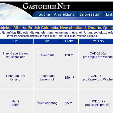
bjekte: Alberta, British Columbia, Neuschottland, Ontario, Que
 bitte auf das Bild oder die Anbieternummer, um mehr über ein Urlaubsobjekt zu erf
(Weitere Angebote finden Sie auch in der Text- und in der Vakanz-Suche.)
Ort
Art
Größe
Preis NS
Insel Cape Breton
CAD 1800,-
Ferienhaus
120 m²
Neuschottland
pro Objekt pro Woche
Georgian Bay
Ferienhaus
CAD 750,-
150 m²
Ontario
Bauernhof
pro Objekt pro Woche
Banff
USD 149,-
Ferienwohnung
95 m²
Alberta
pro Objekt pro Tag