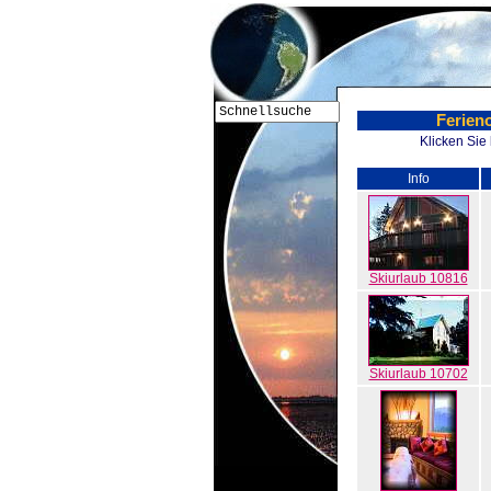
Ferieno
Klicken Sie
Info
Skiurlaub 10816
Skiurlaub 10702