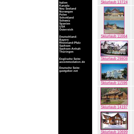
Skiurlaub 13724
Italien
Kanada
Neu Seeland
Norwegen
Polen
Schottland
Schweiz
Spanien
USA
Österreich
Skiurlaub 11664
Deutschland:
Bayern
Rheinland-Pfalz
Sachsen
Sachsen-Anhalt
Thüringen
Skiurlaub 29808
Englische Seite:
accommodation.de
Deutsche Seite:
gastgeber.net
Skiurlaub 11596
Skiurlaub 14197
Skiurlaub 10699