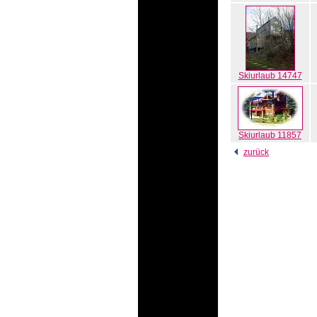
Skiurlaub 14747
Skiurlaub 11857
zurück