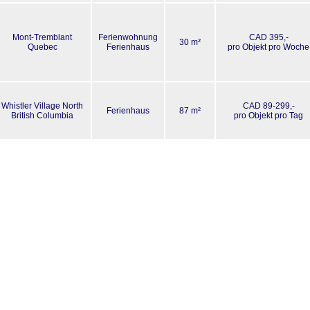
Mont-Tremblant
Ferienwohnung
CAD 395,-
30 m²
Quebec
Ferienhaus
pro Objekt pro Woche
Whistler Village North
CAD 89-299,-
Ferienhaus
87 m²
British Columbia
pro Objekt pro Tag