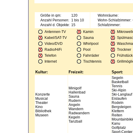
Größe in qm:
120
Wohnräume:
Anzahl Personen:
1 bis 10
Wohn-Schlafzimmer:
Anzahl d. Objekte:
15
Schlafzimmer:
Antennen-TV
Kamin
Mikrowell
Kabel/SAT-TV
Sauna
Spülmasc
Video/DVD
Whirlpool
Waschma
Radio/HiFi
Pool
Trockner
Telefon
Fahrräder
Frühstück
Internet
Tischtennis
Grillmögli
Kultur:
Freizeit:
Sport:
Segeln
Basketball
Tennis
Minigolf
Ski-Alpin
Hallenbad
Konzerte
Ski-Langlauf
Sauna
Musical
Eislaufen
Rudern
Theater
Rodeln
Angeln
Kino
Bergsteigen
Wandern
Bibliothek
Klettern
Radwandern
Museen
Reiten
Kegeln
Mountainbiki
Tanzball
Kanu
Golfplatz
Sport-Center