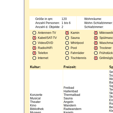
Größe in qm:
120
Wohnräume:
Anzahl Personen:
1 bis 6
Wohn-Schlafzimmer:
Anzahl d. Objekte:
2
Schlafzimmer:
Antennen-TV
Kamin
Mikrowell
Kabel/SAT-TV
Sauna
Spülmasc
Video/DVD
Whirlpool
Waschma
Radio/HiFi
Pool
Trockner
Telefon
Fahrräder
Frühstück
Internet
Tischtennis
Grillmögli
Kultur:
Freizeit:
Sp
Se
Su
Wa
Ba
Sq
Freibad
Te
Hallenbad
Sk
Konzerte
Thermalbad
Sk
Musical
Sauna
Ei
Theater
Angeln
Ro
Kino
Wandern
Be
Bibliothek
Radwandern
Kl
Museen
Kegeln