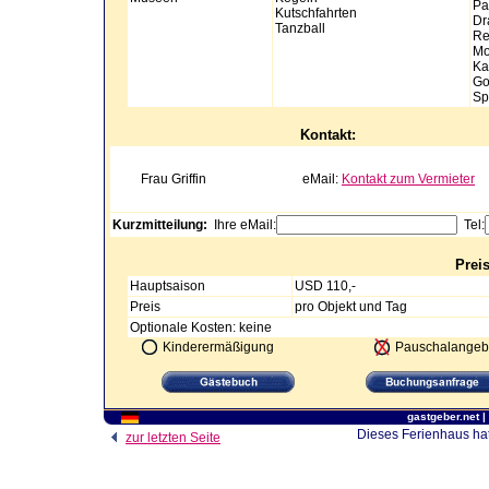
Pa
Kutschfahrten
Dr
Tanzball
Re
Mo
Ka
Go
Sp
Kontakt:
Frau
Griffin
eMail:
Kontakt zum Vermieter
Kurzmitteilung:
Ihre eMail:
Tel:
Prei
Hauptsaison
USD 110,-
Preis
pro Objekt und Tag
Optionale Kosten: keine
Kinderermäßigung
Pauschalangeb
gastgeber.net
|
Dieses Ferienhaus hat
zur letzten Seite