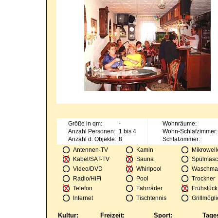
Größe in qm:
-
Wohnräume:
Anzahl Personen:
1 bis 4
Wohn-Schlafzimmer:
Anzahl d. Objekte:
8
Schlafzimmer:
Antennen-TV
Kamin
Mikrowell
Kabel/SAT-TV
Sauna
Spülmasc
Video/DVD
Whirlpool
Waschma
Radio/HiFi
Pool
Trockner
Telefon
Fahrräder
Frühstück
Internet
Tischtennis
Grillmögli
Kultur:
Freizeit:
Sport:
Tage