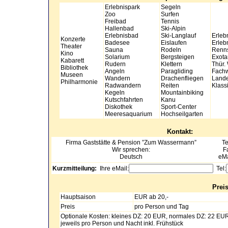
Erlebnispark
Segeln
Zoo
Surfen
Freibad
Tennis
Hallenbad
Ski-Alpin
Erlebnisbad
Ski-Langlauf
Erleb
Konzerte
Badesee
Eislaufen
Erleb
Theater
Sauna
Rodeln
Renns
Kino
Solarium
Bergsteigen
Exota
Kabarett
Rudern
Klettern
Thür.
Bibliothek
Angeln
Paragliding
Fachw
Museen
Wandern
Drachenfliegen
Lande
Philharmonie
Radwandern
Reiten
Klass
Kegeln
Mountainbiking
Kutschfahrten
Kanu
Diskothek
Sport-Center
Meeresaquarium
Hochseilgarten
Kontakt:
Firma Gaststätte & Pension
”Zum Wassermann”
Te
Wir sprechen:
F
Deutsch
eMa
Kurzmitteilung:
Ihre eMail:
Tel:
Prei
Hauptsaison
EUR ab 20,-
Preis
pro Person und Tag
Optionale Kosten: kleines DZ: 20 EUR, normales DZ: 22 EUR
jeweils pro Person und Nacht inkl. Frühstück