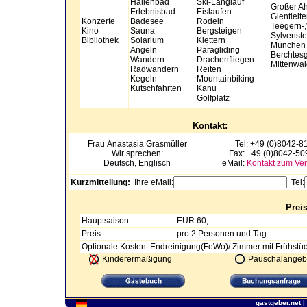
Hallenbad
Ski-Langlauf
Großer A
Erlebnisbad
Eislaufen
Glentleit
Konzerte
Badesee
Rodeln
Teegern-,
Kino
Sauna
Bergsteigen
Sylvenste
Bibliothek
Solarium
Klettern
München (
Angeln
Paragliding
Berchtes
Wandern
Drachenfliegen
Mittenwa
Radwandern
Reiten
Kegeln
Mountainbiking
Kutschfahrten
Kanu
Golfplatz
Kontakt:
Frau Anastasia
Grasmüller
Tel: +49 (0)8042-8
Wir sprechen:
Fax: +49 (0)8042-5
Deutsch, Englisch
eMail:
Kontakt zum Ver
Kurzmitteilung:
Ihre eMail:
Tel:
Prei
Hauptsaison
EUR 60,-
Preis
pro 2 Personen und Tag
Optionale Kosten: Endreinigung(FeWo)/ Zimmer mit Frühstüc
Kinderermäßigung
Pauschalangeb
gastgeber.net
|