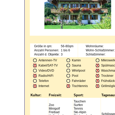
Größe in qm:
56-80qm
Wohnräume:
Anzahl Personen:
1 bis 6
Wohn-Schlafzimmer:
Anzahl d. Objekte:
3
Schlafzimmer:
Antennen-TV
Kamin
Mikrowell
Kabel/SAT-TV
Sauna
Spülmasc
Video/DVD
Whirlpool
Waschma
Radio/HiFi
Pool
Trockner
Telefon
Fahrräder
Frühstück
Internet
Tischtennis
Grillmögli
Kultur:
Freizeit:
Sport:
Tagesaus
Tauchen
Zoo
Surfen
Minigolf
Tennis
Freibad
Ski-Alpin
Schlösser