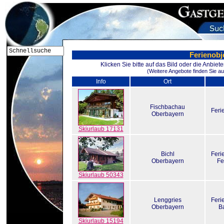
Ferienobj
Klicken Sie bitte auf das Bild oder die Anbie
(Weitere Angebote finden Sie au
Info
Ort
Fischbachau
Fer
Oberbayern
Skiurlaub 17131
Bichl
Fer
Oberbayern
Fe
Skiurlaub 50343
Lenggries
Fer
Oberbayern
B
Skiurlaub 15194