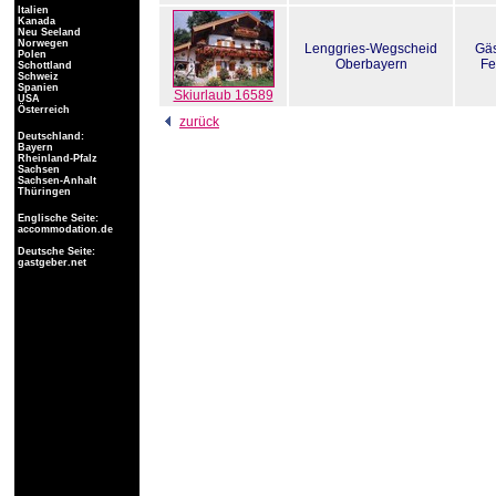
Italien
Kanada
Neu Seeland
Norwegen
Lenggries-Wegscheid
Gä
Polen
Oberbayern
Fe
Schottland
Schweiz
Spanien
Skiurlaub 16589
USA
Österreich
zurück
Deutschland:
Bayern
Rheinland-Pfalz
Sachsen
Sachsen-Anhalt
Thüringen
Englische Seite:
accommodation.de
Deutsche Seite:
gastgeber.net